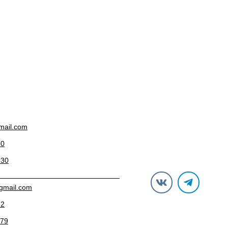
gmail.com
30
-30
gmail.com
72
-79