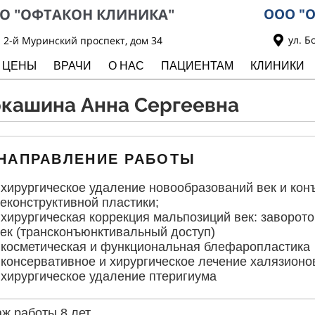
О "ОФТАКОН КЛИНИКА"
ООО "О
ул. Б
2-й Муринский проспект, дом 34
ЦЕНЫ
ВРАЧИ
О НАС
ПАЦИЕНТАМ
КЛИНИКИ
кашина Анна Сергеевна
НАПРАВЛЕНИЕ РАБОТЫ
 хирургическое удаление новообразований век и кон
еконструктивной пластики;
 хирургическая коррекция мальпозиций век: заворот
ек (трансконъюнктивальный доступ)
 косметическая и функциональная блефаропластика
 консервативное и хирургическое лечение халязионо
 хирургическое удаление птеригиума
ж работы 8 лет